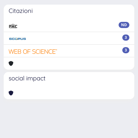
Citazioni
ND
3
3
social impact
Powered by
IRIS
-
about IRIS
-
Utilizzo dei cookie
-
Privacy
Copyright © 2026