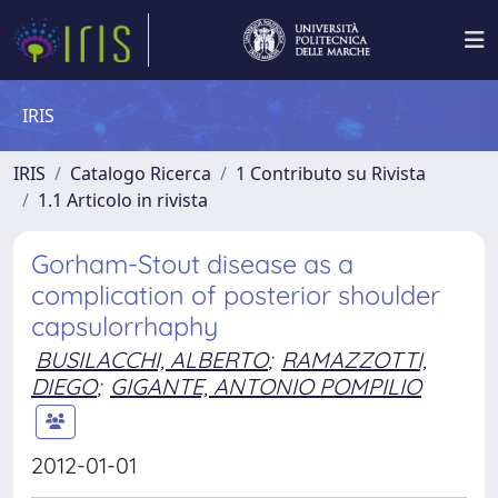
IRIS
IRIS
Catalogo Ricerca
1 Contributo su Rivista
1.1 Articolo in rivista
Gorham-Stout disease as a
complication of posterior shoulder
capsulorrhaphy
BUSILACCHI, ALBERTO
;
RAMAZZOTTI,
DIEGO
;
GIGANTE, ANTONIO POMPILIO
2012-01-01