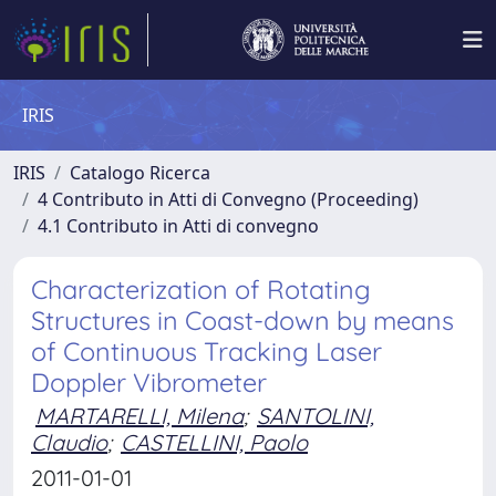
IRIS
IRIS
Catalogo Ricerca
4 Contributo in Atti di Convegno (Proceeding)
4.1 Contributo in Atti di convegno
Characterization of Rotating
Structures in Coast-down by means
of Continuous Tracking Laser
Doppler Vibrometer
MARTARELLI, Milena
;
SANTOLINI,
Claudio
;
CASTELLINI, Paolo
2011-01-01