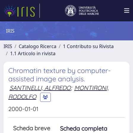
IRIS
IRIS
Catalogo Ricerca
1 Contributo su Rivista
1.1 Articolo in rivista
Chromatin texture by computer-
assisted image analysis.
SANTINELLI, ALFREDO
;
MONTIRONI,
RODOLFO
2000-01-01
Scheda breve
Scheda completa