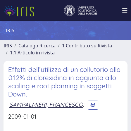
IRIS
IRIS
Catalogo Ricerca
1 Contributo su Rivista
1.1 Articolo in rivista
Effetti dell’utilizzo di un collutorio allo
0.12% di clorexidina in aggiunta allo
scaling e root planning in soggetti
Down.
SAMPALMIERI, FRANCESCO
;
2009-01-01