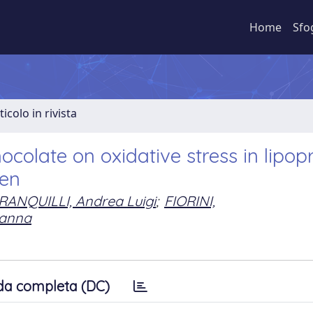
Home
Sfo
ticolo in rivista
colate on oxidative stress in lipop
men
RANQUILLI, Andrea Luigi
;
FIORINI,
ianna
da completa (DC)