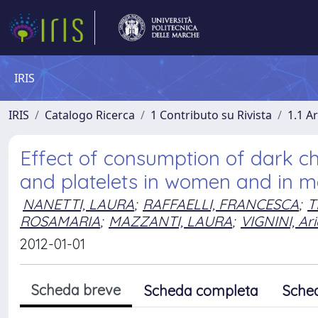
IRIS
IRIS
Catalogo Ricerca
1 Contributo su Rivista
1.1 Ar
Effect of consumption of dark cho
and platelets in women and in 
NANETTI, LAURA
;
RAFFAELLI, FRANCESCA
;
T
ROSAMARIA
;
MAZZANTI, LAURA
;
VIGNINI, Ar
2012-01-01
Scheda breve
Scheda completa
Sche