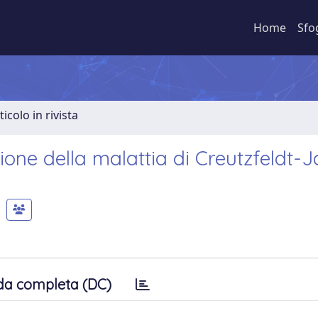
Home
Sfo
ticolo in rivista
one della malattia di Creutzfeldt-
da completa (DC)