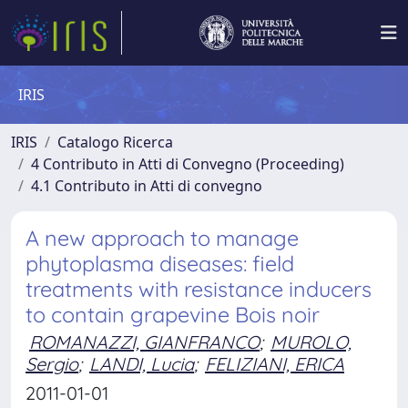
IRIS
IRIS
Catalogo Ricerca
4 Contributo in Atti di Convegno (Proceeding)
4.1 Contributo in Atti di convegno
A new approach to manage
phytoplasma diseases: field
treatments with resistance inducers
to contain grapevine Bois noir
ROMANAZZI, GIANFRANCO
;
MUROLO,
Sergio
;
LANDI, Lucia
;
FELIZIANI, ERICA
2011-01-01