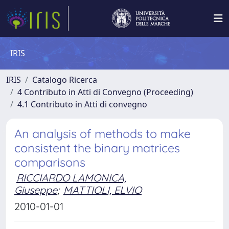
IRIS
IRIS
Catalogo Ricerca
4 Contributo in Atti di Convegno (Proceeding)
4.1 Contributo in Atti di convegno
An analysis of methods to make
consistent the binary matrices
comparisons
RICCIARDO LAMONICA,
Giuseppe
;
MATTIOLI, ELVIO
2010-01-01