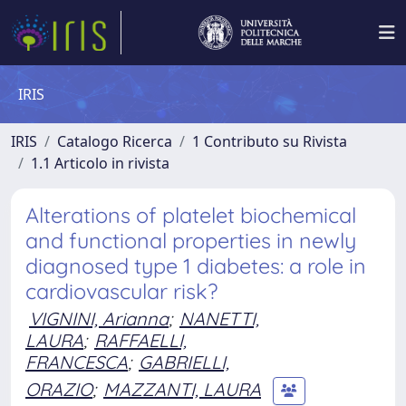
IRIS
IRIS
Catalogo Ricerca
1 Contributo su Rivista
1.1 Articolo in rivista
Alterations of platelet biochemical
and functional properties in newly
diagnosed type 1 diabetes: a role in
cardiovascular risk?
VIGNINI, Arianna
;
NANETTI,
LAURA
;
RAFFAELLI,
FRANCESCA
;
GABRIELLI,
ORAZIO
;
MAZZANTI, LAURA