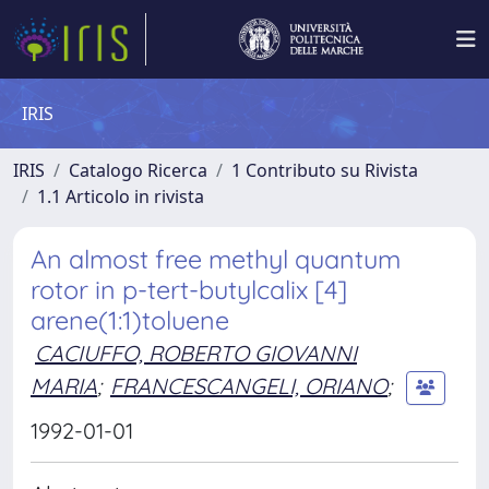
IRIS
IRIS
Catalogo Ricerca
1 Contributo su Rivista
1.1 Articolo in rivista
An almost free methyl quantum
rotor in p-tert-butylcalix [4]
arene(1:1)toluene
CACIUFFO, ROBERTO GIOVANNI
MARIA
;
FRANCESCANGELI, ORIANO
;
1992-01-01