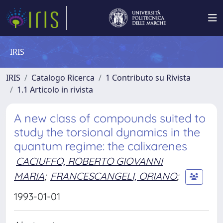
IRIS
IRIS
Catalogo Ricerca
1 Contributo su Rivista
1.1 Articolo in rivista
A new class of compounds suited to
study the torsional dynamics in the
quantum regime: the calixarenes
CACIUFFO, ROBERTO GIOVANNI
MARIA
;
FRANCESCANGELI, ORIANO
;
1993-01-01