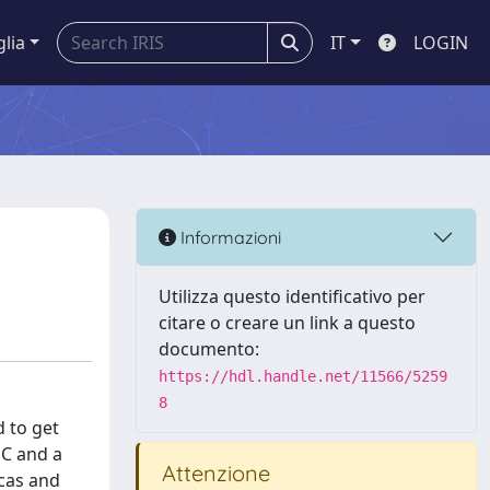
glia
IT
LOGIN
Informazioni
Utilizza questo identificativo per
citare o creare un link a questo
documento:
https://hdl.handle.net/11566/5259
8
d to get
PC and a
Attenzione
ucas and