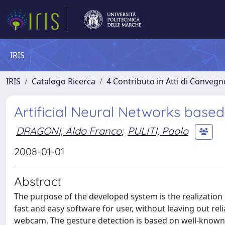
IRIS
IRIS
Catalogo Ricerca
4 Contributo in Atti di Conveg
Artificial Neural Networks base
DRAGONI, Aldo Franco
;
PULITI, Paolo
2008-01-01
Abstract
The purpose of the developed system is the realization o
fast and easy software for user, without leaving out re
webcam. The gesture detection is based on well-known ar