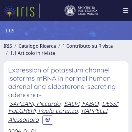
IRIS
IRIS
Catalogo Ricerca
1 Contributo su Rivista
1.1 Articolo in rivista
Expression of potassium channel
isoforms mRNA in normal human
adrenal and aldosterone-secreting
adenomas
SARZANI, Riccardo
;
SALVI, FABIO
;
DESSI'
FULGHERI, Paolo Lorenzo
;
RAPPELLI,
Alessandro
2006-01-01