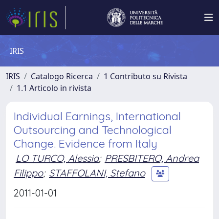
IRIS
IRIS
Catalogo Ricerca
1 Contributo su Rivista
1.1 Articolo in rivista
Individual Earnings, International
Outsourcing and Technological
Change. Evidence from Italy
LO TURCO, Alessia
;
PRESBITERO, Andrea
Filippo
;
STAFFOLANI, Stefano
2011-01-01