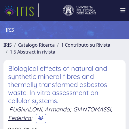
IRIS
IRIS
Catalogo Ricerca
1 Contributo su Rivista
1.5 Abstract in rivista
Biological effects of natural and
synthetic mineral fibres and
thermally transformed asbestos
waste. In vitro assessment on
cellular systems.
PUGNALONI, Armanda
;
GIANTOMASSI,
Federica
;