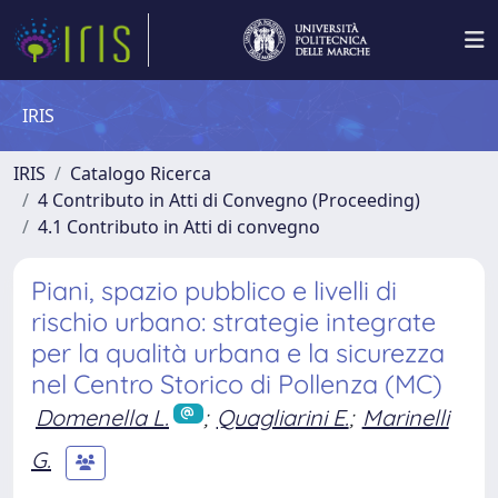
IRIS
IRIS
Catalogo Ricerca
4 Contributo in Atti di Convegno (Proceeding)
4.1 Contributo in Atti di convegno
Piani, spazio pubblico e livelli di
rischio urbano: strategie integrate
per la qualità urbana e la sicurezza
nel Centro Storico di Pollenza (MC)
Domenella L.
;
Quagliarini E.
;
Marinelli
G.