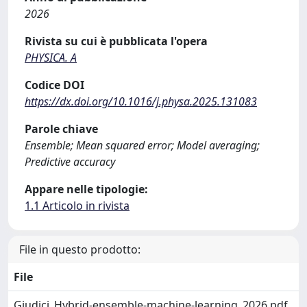
2026
Rivista su cui è pubblicata l'opera
PHYSICA. A
Codice DOI
https://dx.doi.org/10.1016/j.physa.2025.131083
Parole chiave
Ensemble; Mean squared error; Model averaging;
Predictive accuracy
Appare nelle tipologie:
1.1 Articolo in rivista
File in questo prodotto:
File
Giudici_Hybrid-ensemble-machine-learning_2026.pdf