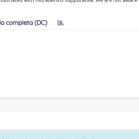
associated with hidradenitis suppurativa. We are not aware 
a completa (DC)