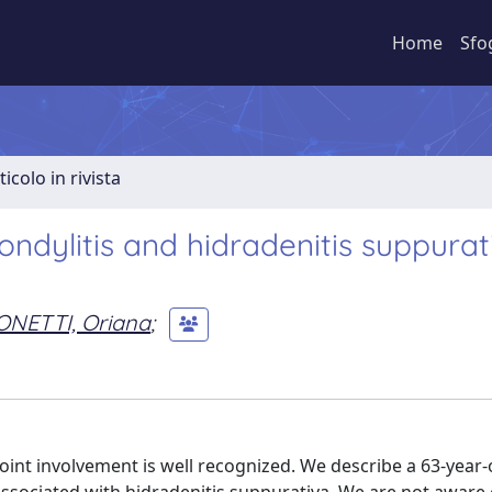
Home
Sfo
ticolo in rivista
ndylitis and hidradenitis suppurat
ONETTI, Oriana
;
oint involvement is well recognized. We describe a 63-year