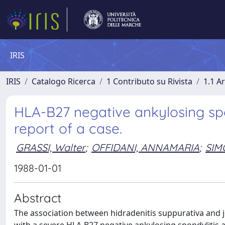
IRIS
IRIS
Catalogo Ricerca
1 Contributo su Rivista
1.1 Ar
HLA-B27 negative ankylosing spo
report of a case.
GRASSI, Walter
;
OFFIDANI, ANNAMARIA
;
SIM
1988-01-01
Abstract
The association between hidradenitis suppurativa and j