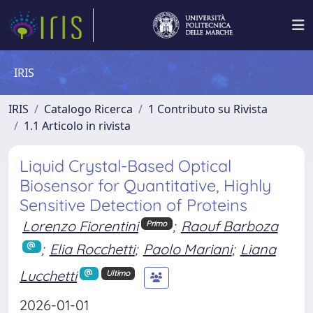
IRIS
IRIS
Catalogo Ricerca
1 Contributo su Rivista
1.1 Articolo in rivista
Liquid Crystal-Based Optical
Biosensor for Quantitative, Highly
Sensitive Detection of Proteins
Lorenzo Fiorentini
;
Raouf Barboza
Primo
;
Elia Rocchetti
;
Paolo Mariani
;
Liana
Lucchetti
Ultimo
2026-01-01