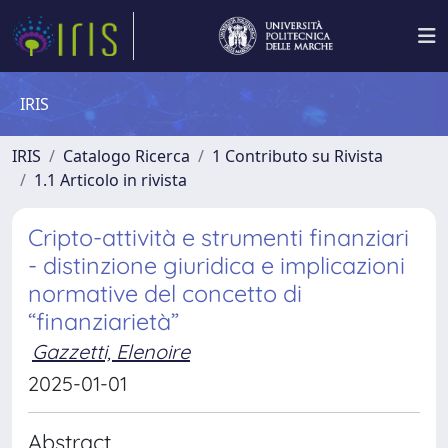
IRIS
IRIS
Catalogo Ricerca
1 Contributo su Rivista
1.1 Articolo in rivista
Cripto-attività e strumenti finanziari
- distinzione giuridica e implicazioni
normative del concetto di
“finanziarietà”
Gazzetti, Elenoire
2025-01-01
Abstract