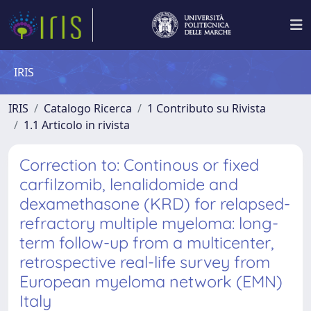
IRIS
IRIS
Catalogo Ricerca
1 Contributo su Rivista
1.1 Articolo in rivista
Correction to: Continous or fixed
carfilzomib, lenalidomide and
dexamethasone (KRD) for relapsed-
refractory multiple myeloma: long-
term follow-up from a multicenter,
retrospective real-life survey from
European myeloma network (EMN)
Italy