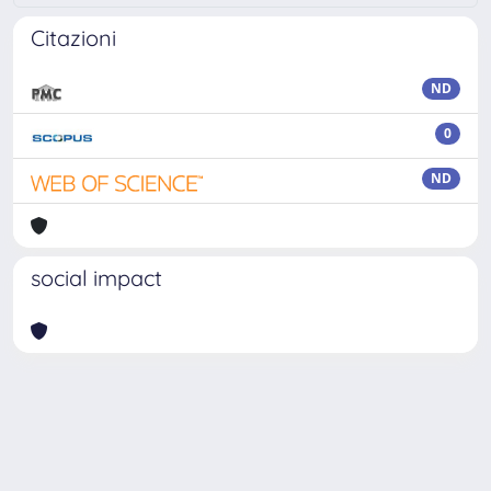
Citazioni
ND
0
ND
social impact
Powered by
IRIS
-
about IRIS
-
Utilizzo dei cookie
-
Privacy
Copyright © 2026