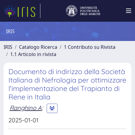
IRIS
IRIS
Catalogo Ricerca
1 Contributo su Rivista
1.1 Articolo in rivista
Documento di indirizzo della Società
Italiana di Nefrologia per ottimizzare
l'implementazione del Trapianto di
Rene in Italia
Ranghino A
;
2025-01-01