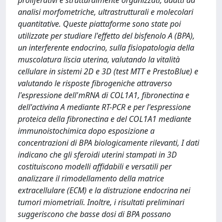
proliferativi e strutturalmente organizzati, adatti ad
analisi morfometriche, ultrastrutturali e molecolari
quantitative. Queste piattaforme sono state poi
utilizzate per studiare l'effetto del bisfenolo A (BPA),
un interferente endocrino, sulla fisiopatologia della
muscolatura liscia uterina, valutando la vitalità
cellulare in sistemi 2D e 3D (test MTT e PrestoBlue) e
valutando le risposte fibrogeniche attraverso
l'espressione dell'mRNA di COL1A1, fibronectina e
dell'activina A mediante RT-PCR e per l'espressione
proteica della fibronectina e del COL1A1 mediante
immunoistochimica dopo esposizione a
concentrazioni di BPA biologicamente rilevanti, I dati
indicano che gli sferoidi uterini stampati in 3D
costituiscono modelli affidabili e versatili per
analizzare il rimodellamento della matrice
extracellulare (ECM) e la distruzione endocrina nei
tumori miometriali. Inoltre, i risultati preliminari
suggeriscono che basse dosi di BPA possano