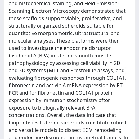
and histochemical staining, and Field Emission-
Scanning Electron Microscopy demonstrated that
these scaffolds support viable, proliferative, and
structurally organized spheroids suitable for
quantitative morphometric, ultrastructural and
molecular analyses. These platforms were then
used to investigate the endocrine disruptor
bisphenol A (BPA) in uterine smooth muscle
pathophysiology by assessing cell viability in 2D
and 3D systems (MTT and PrestoBlue assays) and
evaluating fibrogenic responses through COL1A1,
fibronectin and activin A mRNA expression by RT-
PCR and for fibronectin and COL1A1 protein
expression by immunohistochemistry after
exposure to biologically relevant BPA
concentrations. Overall, the data indicate that
bioprinted 3D uterine spheroids constitute robust
and versatile models to dissect ECM remodeling
and endocrine disruption in myometrial tumors. In