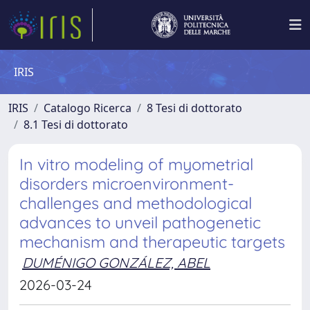
IRIS
IRIS
Catalogo Ricerca
8 Tesi di dottorato
8.1 Tesi di dottorato
In vitro modeling of myometrial
disorders microenvironment-
challenges and methodological
advances to unveil pathogenetic
mechanism and therapeutic targets
DUMÉNIGO GONZÁLEZ, ABEL
2026-03-24