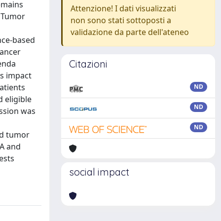
remains
Attenzione! I dati visualizzati
r Tumor
non sono stati sottoposti a
validazione da parte dell'ateneo
ence-based
Cancer
Citazioni
ienda
ts impact
atients
ND
 eligible
ND
ession was
ND
ed tumor
CA and
ests
social impact