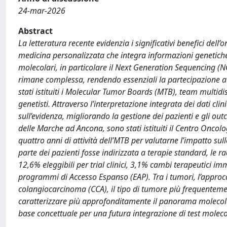
24-mar-2026
Abstract
La letteratura recente evidenzia i significativi benefici dell
medicina personalizzata che integra informazioni genetiche 
molecolari, in particolare il Next Generation Sequencing (NG
rimane complessa, rendendo essenziali la partecipazione a tr
stati istituiti i Molecular Tumor Boards (MTB), team multidi
genetisti. Attraverso l’interpretazione integrata dei dati c
sull’evidenza, migliorando la gestione dei pazienti e gli ou
delle Marche ad Ancona, sono stati istituiti il Centro Oncol
quattro anni di attività dell’MTB per valutarne l’impatto su
parte dei pazienti fosse indirizzata a terapie standard, le 
12,6% eleggibili per trial clinici, 3,1% cambi terapeutici i
programmi di Accesso Espanso (EAP). Tra i tumori, l’approcci
colangiocarcinoma (CCA), il tipo di tumore più frequentement
caratterizzare più approfonditamente il panorama molecola
base concettuale per una futura integrazione di test molecol