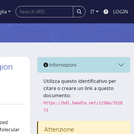
glia
IT
LOGIN
gion
Informazioni
Utilizza questo identificativo per
citare o creare un link a questo
documento:
https://hdl.handle.net/11566/3528
73
ized
Attenzione
Molecular