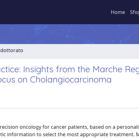
Home
Sfo
i dottorato
actice: Insights from the Marche Re
ocus on Cholangiocarcinoma
 precision oncology for cancer patients, based on a personal
tic information to select the most appropriate treatment. 