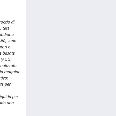
roccio di
I test
otidiana
sità, sono
tori e
he basate
a (AOU)
analizzato
e la maggior
tivo:
ste per
liquida per
endo una