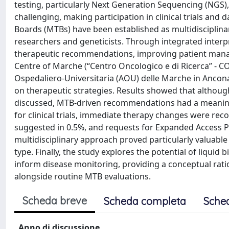
testing, particularly Next Generation Sequencing (NGS),
challenging, making participation in clinical trials and
Boards (MTBs) have been established as multidisciplina
researchers and geneticists. Through integrated interp
therapeutic recommendations, improving patient manag
Centre of Marche (“Centro Oncologico e di Ricerca” - C
Ospedaliero-Universitaria (AOU) delle Marche in Ancona.
on therapeutic strategies. Results showed that althou
discussed, MTB-driven recommendations had a meaningfu
for clinical trials, immediate therapy changes were r
suggested in 0.5%, and requests for Expanded Access
multidisciplinary approach proved particularly valuabl
type. Finally, the study explores the potential of liqui
inform disease monitoring, providing a conceptual ratio
alongside routine MTB evaluations.
Scheda breve
Scheda completa
Sche
Anno di discussione