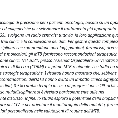
’oncologia di precisione per i pazienti oncologici, basata su un app
ed epigenetiche per selezionare il trattamento più appropriato. 
S), svolgono un ruolo centrale; tuttavia, la loro applicazione qu
ial clinici e la condivisione dei dati. Per gestire questa comples
sciplinari che comprendono oncologi, patologi, farmacisti, ricerca
linici e molecolari, gli MTB forniscono raccomandazioni terapeutic
tcome clinici. Nel 2021, presso l’Azienda Ospedaliero-Universitari
ogico e di Ricerca (CORM) e il primo MTB regionale. Lo studio ha 
lle strategie terapeutiche. I risultati hanno mostrato che, sebben
raccomandazioni dell’MTB hanno avuto un impatto clinico significa
mmediati, 0,5% cambio terapia in caso di progressione e 1% richie
o multidisciplinare si è rivelato particolarmente utile nel
e discusso. Infine, lo studio esplora il potenziale della biopsia 
re del CCA e per orientare il monitoraggio della malattia, forn
ari personalizzati nelle valutazioni di routine dell’MTB.