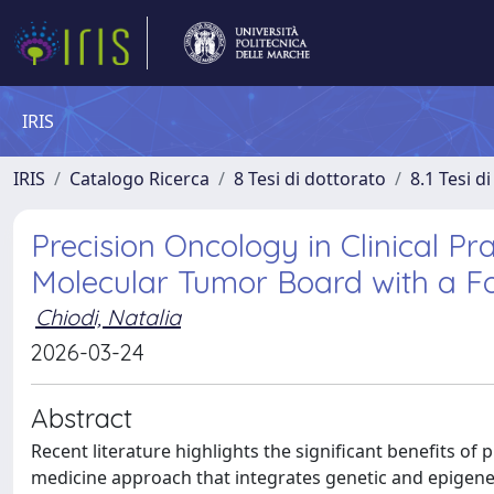
IRIS
IRIS
Catalogo Ricerca
8 Tesi di dottorato
8.1 Tesi d
Precision Oncology in Clinical Pr
Molecular Tumor Board with a F
Chiodi, Natalia
2026-03-24
Abstract
Recent literature highlights the significant benefits of
medicine approach that integrates genetic and epigene