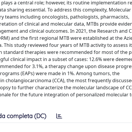
 plays a central role; however, its routine implementation 
 data sharing essential. To address this complexity, Molecula
ry teams including oncologists, pathologists, pharmacists,
retation of clinical and molecular data, MTBs provide evid
ement and clinical outcomes. In 2021, the Research and 
ORM) and the first regional MTB were established at the Az
 This study reviewed four years of MTB activity to assess i
gh standard therapies were recommended for most of the p
l clinical impact in a subset of cases: 12.6% were deemed
ecommended for 3.1%, a therapy change upon disease progr
 Programs (EAPs) were made in 1%. Among tumors, the
e in cholangiocarcinoma (CCA), the most frequently discuss
d biopsy to further characterize the molecular landscape of C
nale for the future integration of personalized molecular t
da completa (DC)