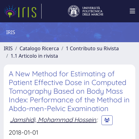
IRIS
IRIS
Catalogo Ricerca
1 Contributo su Rivista
1.1 Articolo in rivista
A New Method for Estimating of
Patient Effective Dose in Computed
Tomography Based on Body Mass
Index: Performance of the Method in
Abdo-men-Pelvic Examination
Jamshidi, Mohammad Hossein
;
2018-01-01