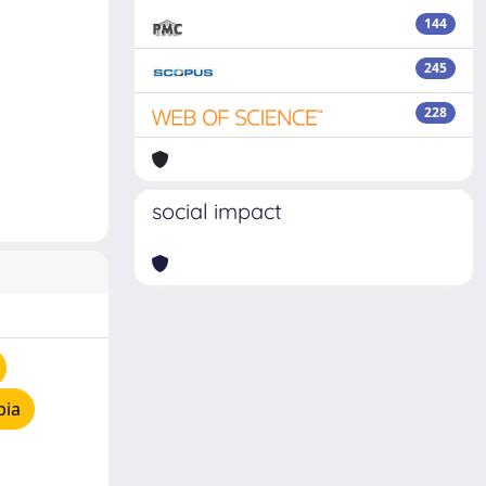
144
245
228
social impact
pia