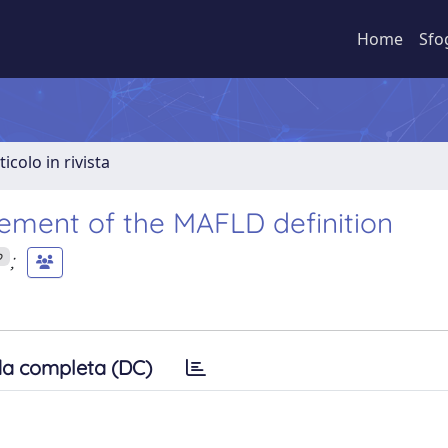
Home
Sfo
ticolo in rivista
sement of the MAFLD definition
;
p
a completa (DC)