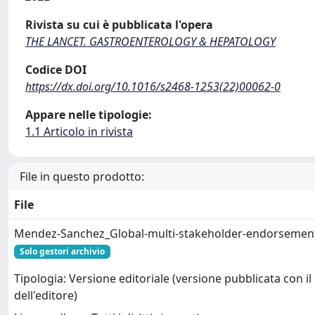
Rivista su cui è pubblicata l'opera
THE LANCET. GASTROENTEROLOGY & HEPATOLOGY
Codice DOI
https://dx.doi.org/10.1016/s2468-1253(22)00062-0
Appare nelle tipologie:
1.1 Articolo in rivista
File in questo prodotto:
File
Mendez-Sanchez_Global-multi-stakeholder-endorsemen
Solo gestori archivio
Tipologia: Versione editoriale (versione pubblicata con il
dell'editore)