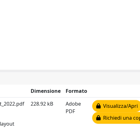
Dimensione
Formato
t_2022.pdf
228.92 kB
Adobe
Visualizza/Apri
PDF
Richiedi una co
 layout