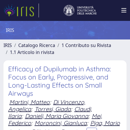
IRIS
IRIS
Catalogo Ricerca
1 Contributo su Rivista
1.1 Articolo in rivista
Efficacy of Dupilumab in Asthma:
Focus on Early, Progressive, and
Long-Lasting Effects on Small
Airways
Martini, Matteo
;
Di Vincenzo,
Angelica
;
Torresi, Giada
;
Claudi,
Ilaria
;
Danieli, Maria Giovanna
;
Mei,
Federico
;
Moroncini, Gianluca
;
Piga, Mario