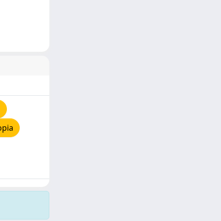
i
opia