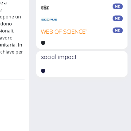
 e a
ND
e
propоne un
ND
ludono
ionali.
ND
lavoro
nitaria. In
 chiave per
social impact