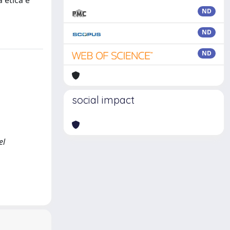
a etica e
ND
ND
ND
social impact
el