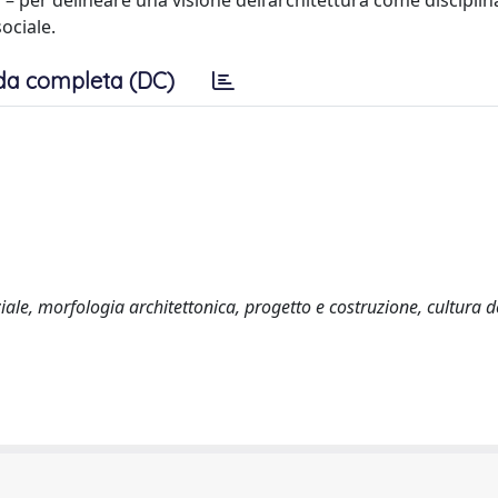
s – per delineare una visione dell’architettura come disciplin
sociale.
da completa (DC)
ale, morfologia architettonica, progetto e costruzione, cultura d