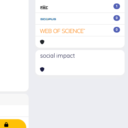
1
0
0
social impact