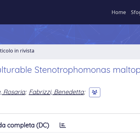
Home
Sfo
ticolo in rivista
ulturable Stenotrophomonas maltoph
, Rosaria
;
Fabrizzi, Benedetta
;
da completa (DC)