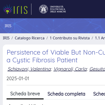
IRIS
IRIS
Catalogo Ricerca
1 Contributo su Rivista
1.1 Ar
Persistence of Viable But Non-C
a Cystic Fibrosis Patient
Schiavoni, Valentina
;
Vignaroli, Carla
;
Gesuita
2025-01-01
Scheda breve
Scheda completa
Sche