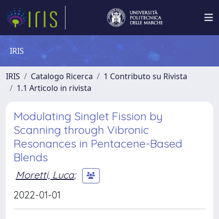
IRIS
IRIS
Catalogo Ricerca
1 Contributo su Rivista
1.1 Articolo in rivista
Modulating Singlet Fission by
Scanning through Vibronic
Resonances in Pentacene-Based
Blends
Moretti, Luca
;
2022-01-01