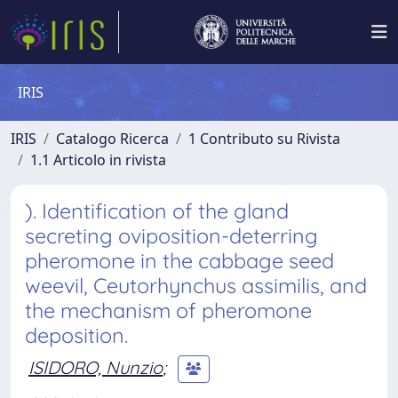
IRIS
IRIS
Catalogo Ricerca
1 Contributo su Rivista
1.1 Articolo in rivista
). Identification of the gland
secreting oviposition-deterring
pheromone in the cabbage seed
weevil, Ceutorhynchus assimilis, and
the mechanism of pheromone
deposition.
ISIDORO, Nunzio
;