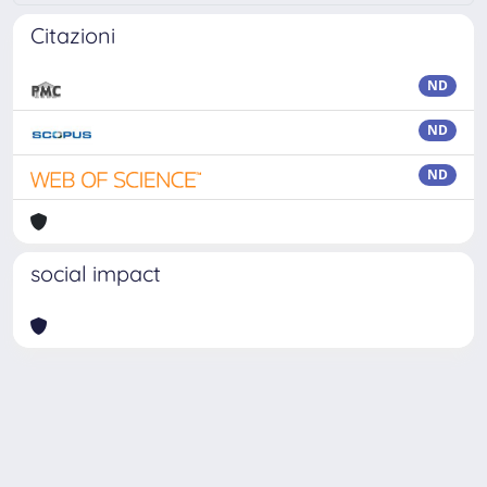
Citazioni
ND
ND
ND
social impact
Powered by
IRIS
-
about IRIS
-
Utilizzo dei cookie
-
Privacy
Copyright © 2026