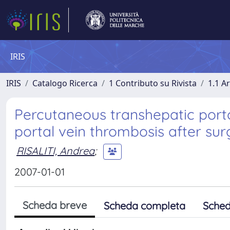
IRIS
IRIS
Catalogo Ricerca
1 Contributo su Rivista
1.1 Ar
Percutaneous transhepatic port
portal vein thrombosis after sur
RISALITI, Andrea
;
2007-01-01
Scheda breve
Scheda completa
Sched