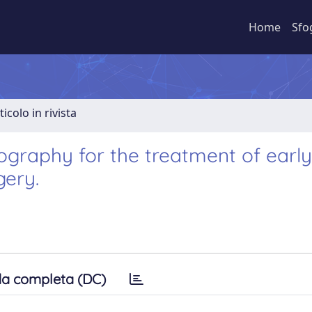
Home
Sfo
ticolo in rivista
ography for the treatment of early
gery.
a completa (DC)