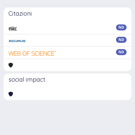
Citazioni
ND
ND
ND
social impact
Powered by
IRIS
-
about IRIS
-