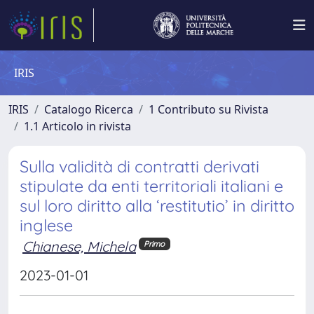
IRIS
IRIS
Catalogo Ricerca
1 Contributo su Rivista
1.1 Articolo in rivista
Sulla validità di contratti derivati
stipulate da enti territoriali italiani e
sul loro diritto alla ‘restitutio’ in diritto
inglese
Chianese, Michela
Primo
2023-01-01