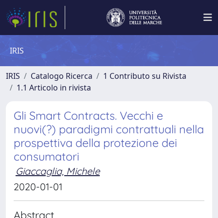
IRIS
IRIS
Catalogo Ricerca
1 Contributo su Rivista
1.1 Articolo in rivista
Gli Smart Contracts. Vecchi e
nuovi(?) paradigmi contrattuali nella
prospettiva della protezione dei
consumatori
Giaccaglia, Michele
2020-01-01
Abstract