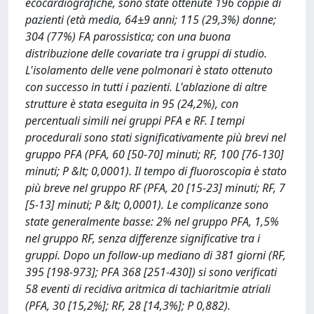
ecocardiografiche, sono state ottenute 196 coppie di
pazienti (età media, 64±9 anni; 115 (29,3%) donne;
304 (77%) FA parossistica; con una buona
distribuzione delle covariate tra i gruppi di studio.
L'isolamento delle vene polmonari è stato ottenuto
con successo in tutti i pazienti. L'ablazione di altre
strutture è stata eseguita in 95 (24,2%), con
percentuali simili nei gruppi PFA e RF. I tempi
procedurali sono stati significativamente più brevi nel
gruppo PFA (PFA, 60 [50-70] minuti; RF, 100 [76-130]
minuti; P &lt; 0,0001). Il tempo di fluoroscopia è stato
più breve nel gruppo RF (PFA, 20 [15-23] minuti; RF, 7
[5-13] minuti; P &lt; 0,0001). Le complicanze sono
state generalmente basse: 2% nel gruppo PFA, 1,5%
nel gruppo RF, senza differenze significative tra i
gruppi. Dopo un follow-up mediano di 381 giorni (RF,
395 [198-973]; PFA 368 [251-430]) si sono verificati
58 eventi di recidiva aritmica di tachiaritmie atriali
(PFA, 30 [15,2%]; RF, 28 [14,3%]; P 0,882).