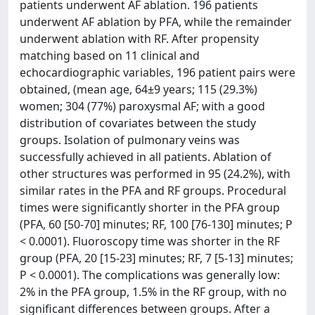
patients underwent AF ablation. 196 patients
underwent AF ablation by PFA, while the remainder
underwent ablation with RF. After propensity
matching based on 11 clinical and
echocardiographic variables, 196 patient pairs were
obtained, (mean age, 64±9 years; 115 (29.3%)
women; 304 (77%) paroxysmal AF; with a good
distribution of covariates between the study
groups. Isolation of pulmonary veins was
successfully achieved in all patients. Ablation of
other structures was performed in 95 (24.2%), with
similar rates in the PFA and RF groups. Procedural
times were significantly shorter in the PFA group
(PFA, 60 [50-70] minutes; RF, 100 [76-130] minutes; P
< 0.0001). Fluoroscopy time was shorter in the RF
group (PFA, 20 [15-23] minutes; RF, 7 [5-13] minutes;
P < 0.0001). The complications was generally low:
2% in the PFA group, 1.5% in the RF group, with no
significant differences between groups. After a