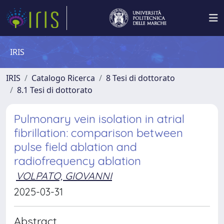
IRIS
IRIS
Catalogo Ricerca
8 Tesi di dottorato
8.1 Tesi di dottorato
Pulmonary vein isolation in atrial
fibrillation: comparison between
pulse field ablation and
radiofrequency ablation
VOLPATO, GIOVANNI
2025-03-31
Abstract