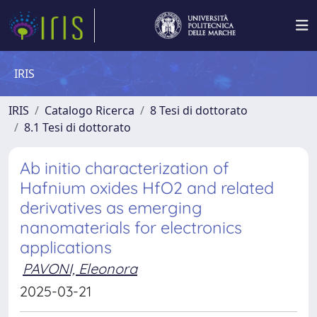
IRIS
IRIS
Catalogo Ricerca
8 Tesi di dottorato
8.1 Tesi di dottorato
Ab initio characterization of
Hafnium oxides HfO2 and related
derivatives as emerging
nanomaterials for electronics
applications
PAVONI, Eleonora
2025-03-21