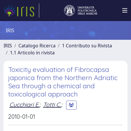
IRIS
IRIS
Catalogo Ricerca
1 Contributo su Rivista
1.1 Articolo in rivista
Toxicity evaluation of Fibrocapsa
japonica from the Northern Adriatic
Sea through a chemical and
toxicological approach
Cucchiari E.
;
Totti C.
;
2010-01-01