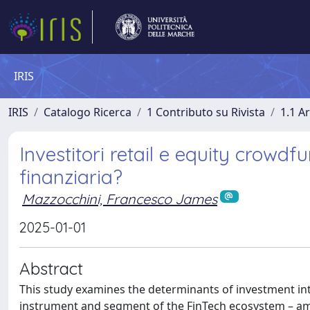
IRIS
IRIS
Catalogo Ricerca
1 Contributo su Rivista
1.1 Ar
Investitori retail e equity crowdf
finanziaria?
Mazzocchini, Francesco James
2025-01-01
Abstract
This study examines the determinants of investment inte
instrument and segment of the FinTech ecosystem – amo