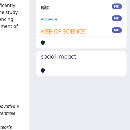
ficantly
ND
the study
ND
encing
gement of
ND
social impact
novativa e
 centrale
 teorie