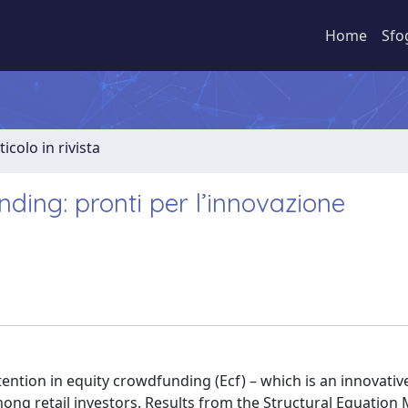
Home
Sfo
ticolo in rivista
unding: pronti per l’innovazione
ntion in equity crowdfunding (Ecf) – which is an innovative
ng retail investors. Results from the Structural Equation