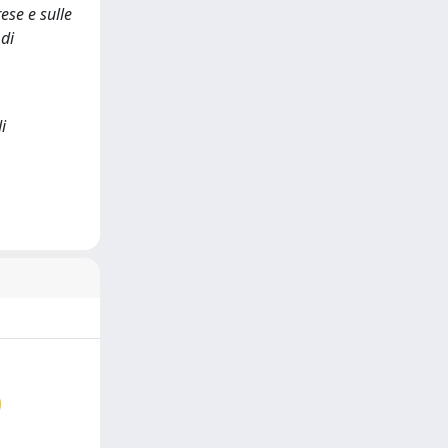
ese e sulle
 di
i