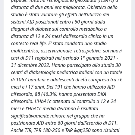
peptide. Tuttavia l’emoglobina glicosilata (HbA1c) a
distanza di due anni era migliorata. Obiettivo dello
studio è stato valutare gli effetti dell’utilizzo dei
sistemi AID posizionati entro i 60 giorni dalla
diagnosi di diabete sul controllo metabolico a
distanza di 12 e 24 mesi dall’esordio clinico in un
contesto real-life. E’ stato condotto uno studio
multicentrico, osservazionale, retrospettivo, sui nuovi
casi di DT1 registrati nel periodo 1° gennaio 2021 -
31 dicembre 2022. Hanno partecipato allo studio 30
centri di diabetologia pediatrica italiani con un totale
di 1067 bambini e adolescenti di età compresa tra i 6
mesi e i 17 anni. Dei 191 che hanno utilizzato AID
all’esordio, 88 (46.3%) hanno presentato DKA
all’esordio. L’HbA1c ottenuta al controllo a 12 e 24
mesi e l’HbA1c media dell’anno è risultata
significativamente minore nel gruppo che ha
posizionato AID entro 60 giorni dall’esordio di DT1.
Anche TIR, TAR 180-250 e TAR &gt;250 sono risultati