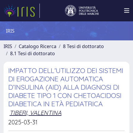
IRIS
IRIS
Catalogo Ricerca
8 Tesi di dottorato
8.1 Tesi di dottorato
IMPATTO DELL’UTILIZZO DEI SISTEMI
DI EROGAZIONE AUTOMATICA
D’INSULINA (AID) ALLA DIAGNOSI DI
DIABETE TIPO 1 CON CHETOACIDOSI
DIABETICA IN ETÀ PEDIATRICA
TIBERI, VALENTINA
2025-03-31