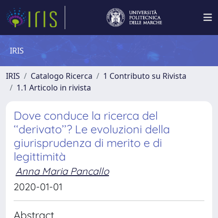
IRIS
IRIS
Catalogo Ricerca
1 Contributo su Rivista
1.1 Articolo in rivista
Dove conduce la ricerca del
‘‘derivato’’? Le evoluzioni della
giurisprudenza di merito e di
legittimità
Anna Maria Pancallo
2020-01-01
Abstract