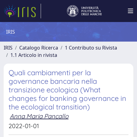
IRIS
IRIS
Catalogo Ricerca
1 Contributo su Rivista
1.1 Articolo in rivista
Quali cambiamenti per la
governance bancaria nella
transizione ecologica (What
changes for banking governance in
the ecological transition)
Anna Maria Pancallo
2022-01-01