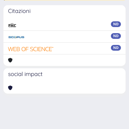
Citazioni
ND
ND
ND
social impact
Powered by
IRIS
-
about IRIS
-
Utilizzo dei cookie
-
Privacy
Copyright © 2026