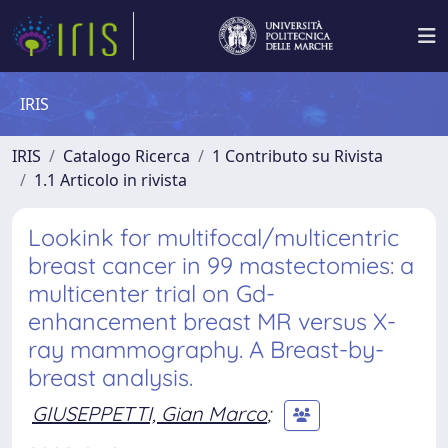
IRIS
IRIS
Catalogo Ricerca
1 Contributo su Rivista
1.1 Articolo in rivista
Lookink for multifocal/multicentric
breast cancer in 99 mastectomies: a
multicenter trial on Gd-
enhancement breast MR versus X-
ray mammography. A Breast-by-
breast analysis.
GIUSEPPETTI, Gian Marco
;