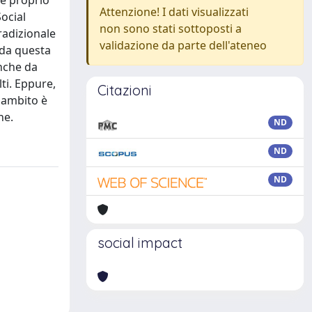
 e proprio
Attenzione! I dati visualizzati
ocial
non sono stati sottoposti a
radizionale
validazione da parte dell'ateneo
 da questa
anche da
ti. Eppure,
Citazioni
e ambito è
ne.
ND
ND
ND
social impact