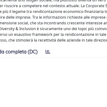
 unicamente uno slogan sociale, ma piuttosto diventa un vero
er riuscire a competere nel contesto attuale. La Corporate S
e più il legame tra rendicontazione economico-finanziaria t
ire delle imprese. Tra le informazioni richieste alle imprese
dimensione social, che sta incontrando crescente interesse 
Diversity & Inclusion è sicuramente uno dei topic più coinvol
 verso un esaustivo framework per la rendicontazione in tal
, che stimolerà la recettività delle aziende in tale direzio
da completa (DC)