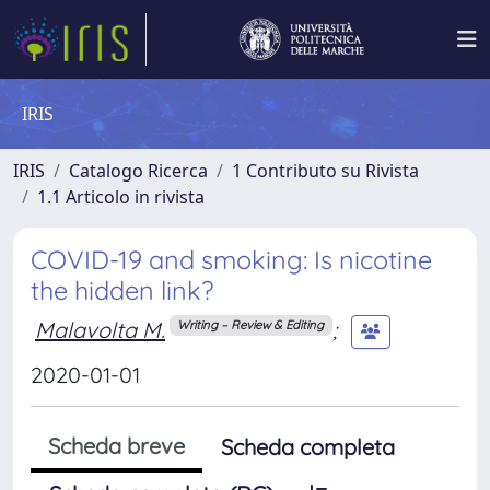
IRIS
IRIS
Catalogo Ricerca
1 Contributo su Rivista
1.1 Articolo in rivista
COVID-19 and smoking: Is nicotine
the hidden link?
Malavolta M.
;
Writing – Review & Editing
2020-01-01
Scheda breve
Scheda completa