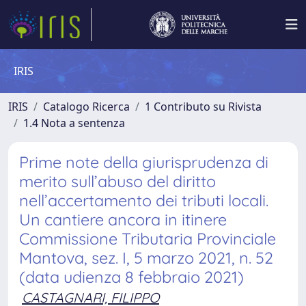
IRIS
IRIS
Catalogo Ricerca
1 Contributo su Rivista
1.4 Nota a sentenza
Prime note della giurisprudenza di
merito sull’abuso del diritto
nell’accertamento dei tributi locali.
Un cantiere ancora in itinere
Commissione Tributaria Provinciale
Mantova, sez. I, 5 marzo 2021, n. 52
(data udienza 8 febbraio 2021)
CASTAGNARI, FILIPPO