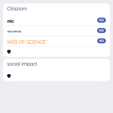
Citazioni
ND
ND
ND
social impact
Powered by
IRIS
-
about IRIS
-
Utilizzo dei cookie
-
Privacy
Copyright © 2026