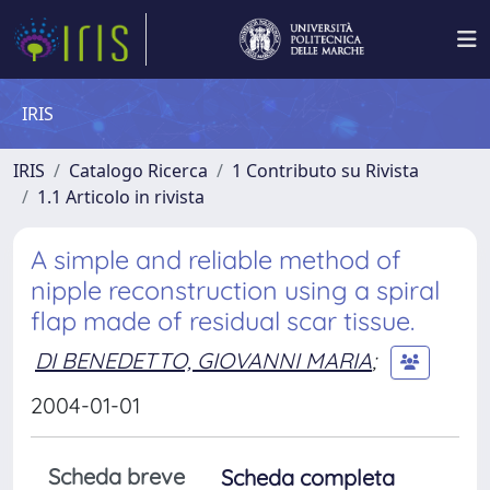
IRIS
IRIS
Catalogo Ricerca
1 Contributo su Rivista
1.1 Articolo in rivista
A simple and reliable method of
nipple reconstruction using a spiral
flap made of residual scar tissue.
DI BENEDETTO, GIOVANNI MARIA
;
2004-01-01
Scheda breve
Scheda completa